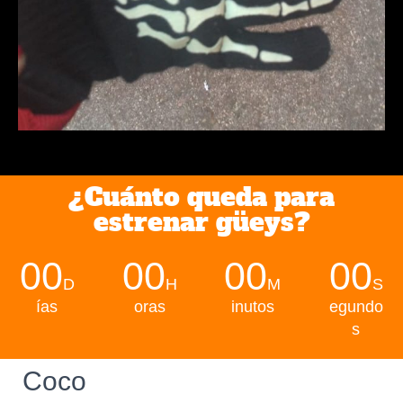
¿Cuánto queda para
estrenar güeys?
00
00
00
00
D
H
M
S
ías
oras
inutos
egundo
s
Coco