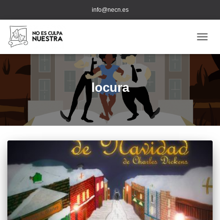
info@necn.es
CAMB
locura