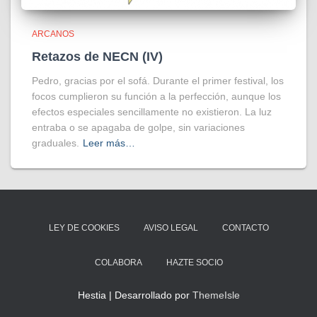
ARCANOS
Retazos de NECN (IV)
Pedro, gracias por el sofá. Durante el primer festival, los
focos cumplieron su función a la perfección, aunque los
efectos especiales sencillamente no existieron. La luz
entraba o se apagaba de golpe, sin variaciones
graduales.
Leer más…
LEY DE COOKIES
AVISO LEGAL
CONTACTO
COLABORA
HAZTE SOCIO
Hestia | Desarrollado por
ThemeIsle