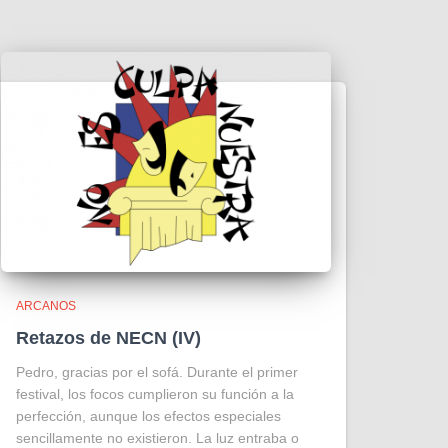
ARCANOS
Retazos de NECN (IV)
Pedro, gracias por el sofá. Durante el primer
festival, los focos cumplieron su función a la
perfección, aunque los efectos especiales
sencillamente no existieron. La luz entraba o