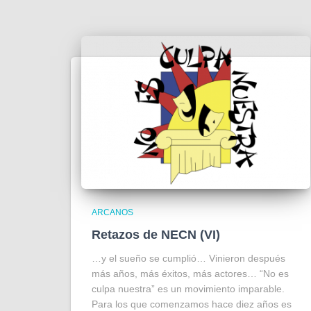
ARCANOS
Retazos de NECN (VI)
…y el sueño se cumplió… Vinieron después
más años, más éxitos, más actores… “No es
culpa nuestra” es un movimiento imparable.
Para los que comenzamos hace diez años es