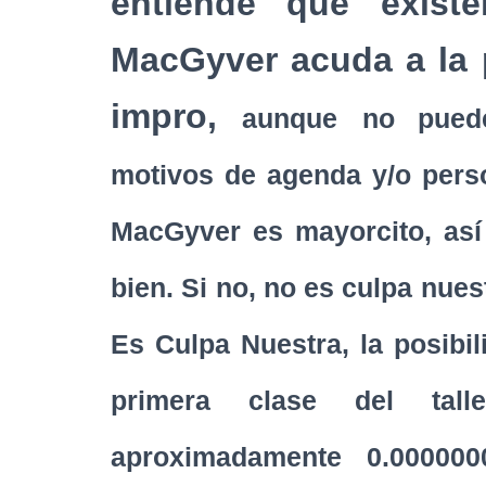
entiende que exist
MacGyver acuda a la p
impro,
aunque
no puede
motivos de agenda y/o perso
MacGyver es mayorcito, así 
bien. Si no, no es culpa nue
Es Culpa Nuestra, la posibi
primera clase del tal
aproximadamente 0.00000