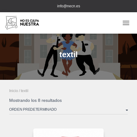
info@necn.es
CAMB
textil
Inicio
/ textil
Mostrando los 8 resultados