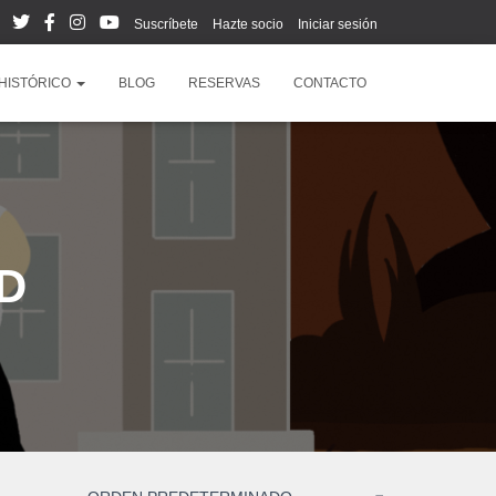
Suscríbete
Hazte socio
Iniciar sesión
HISTÓRICO
BLOG
RESERVAS
CONTACTO
HD