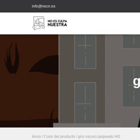
info@necn.es
g
Inicio
/ Color del producto / gris oscuro jaspeado HD